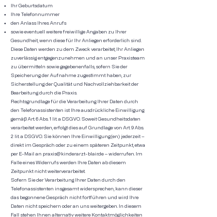
Ihr Geburtsdatum
Ihre Telefonnummer
den Anlass Ihres Anrufs
sowie eventuell weitere freiwillige Angaben zu Ihrer
Gesundheit, wenn diese für Ihr Anliegen erforderlich sind.
Diese Daten werden zu dem Zweck verarbeitet, Ihr Anliegen
zuverlässig entgegenzunehmen und an unser Praxisteam
zu übermitteln sowie gegebenenfalls, sofern Sie der
Speicherung der Aufnahme zugestimmt haben, zur
Sicherstellung der Qualität und Nachvollziehbarkeit der
Bearbeitung durch die Praxis.
Rechtsgrundlage für die Verarbeitung Ihrer Daten durch
den Telefonassistenten ist Ihre ausdrückliche Einwilligung
gemäß Art. 6 Abs. 1 lit. a DSGVO. Soweit Gesundheitsdaten
verarbeitet werden, erfolgt dies auf Grundlage von Art. 9 Abs.
2 lit. a DSGVO. Sie können Ihre Einwilligung(en) jederzeit –
direkt im Gespräch oder zu einem späteren Zeitpunkt, etwa
per E-Mail an
praxis@kinderarzt-blair.de
– widerrufen. Im
Falle eines Widerrufs werden Ihre Daten ab diesem
Zeitpunkt nicht weiterverarbeitet.
Sofern Sie der Verarbeitung Ihrer Daten durch den
Telefonassistenten insgesamt widersprechen, kann dieser
das begonnene Gespräch nicht fortführen und wird Ihre
Daten nicht speichern oder an uns weitergeben. In diesem
Fall stehen Ihnen alternativ weitere Kontaktmöglichkeiten