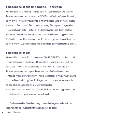
Telefonassistent und Online-Rezeption
Wir setzen in unserer Praxis den KI-gestützten CGM one
Telefonassistenten sowie die CGM one OnlineRezeptionein,
damit wir Ihre Anfrage effizient erfassen und Ihr Anliegen
– etwa in Form von Terminbuchung, Rezeptanfrage oder
Rückrufwunsch – schnell aufnehmen und bearbeiten
können. Dies dient maßgeblich der Verbesserung unserer
Abläufe in der Praxis und der Entlastung des Praxisteams,
damit mehr Zeit für unsere Patienten zur Verfügung steht.
Telefonassistent
Wenn Sie unsere Rufnummer 06142 52837 anrufen und
unser Assistent Sie begrüßt, werden Sie gleich zu Beginn
darüber informiert, dass Sie mit einem KI-gestützten
Telefonassistenten sprechen. Vor der Aufnahme Ihrer
Anfrage fragt der Assistent Ihre ausdrückliche Einwilligung
für die Bearbeitung des Anliegens ab, insbesondere auch
dazu, ob das Gespräch zu Zwecken der
Nachvollziehbarkeit und Qualitätskontrolle aufgezeichnet
und dauerhaft gespeichert werden darf.
Im Rahmen der Bearbeitung Ihres Anliegens erfasst und
verarbeitet der Assistent folgende Angaben:
Ihren Namen