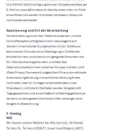
lit. a DSGVO. Die Einwilligung können Sie jederzeit, etwa per
E-Mail an
praxis@kinderarzt-blair.de
, widerrufen. Im Falle
eines Widerrufs werden Ihre Daten ab diesem Zeitpunkt
nicht weiterverarbeitet.
Speicherung und Ort der Verarbeitung
Die Verarbeitung durch den Telefonassistenten und die
OnlineRezeption erfolgt technisch überwiegend auf
Servern innerhalb der Europäischen Union. Sollte aus
technischen Gründen eine Übertragung in Drittländer
erforderlich sein, wird dies durch geeignete Garantien wie
EU-Standardvertragsklauseln und/oder das
Datenschutzabkommen zwischen Europa und den USA
(Data Privacy Framework) abgesichert. Eine automatisierte
Entscheidungsfindung mit rechtlicher Wirkung findet
nicht statt; über Ihr Anliegen entscheidet stets unser
Praxisteam, nicht die KI. Die Daten werden längstens 60
Tage gespeichert und anschließend vollständig gelöscht, es
sei denn, andere gesetzliche Vorschriften verlangen eine
längere Aufbewahrung.
2. Hosting
WIX
Wir hosten unsere Website bei Wix.com Ltd., 40 Namal
Tel Aviv St., Tel Aviv
6350671
, Israel (nachfolgend „WIX“).