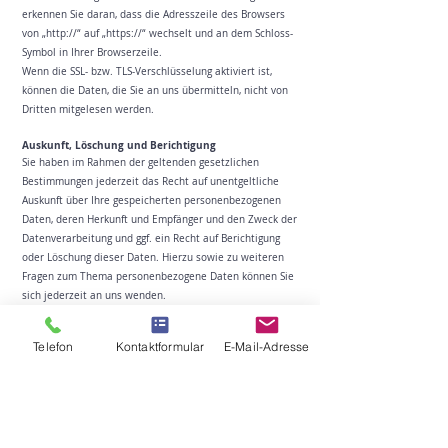
erkennen Sie daran, dass die Adresszeile des Browsers
von „http://“ auf „https://“ wechselt und an dem Schloss-
Symbol in Ihrer Browserzeile.
Wenn die SSL- bzw. TLS-Verschlüsselung aktiviert ist,
können die Daten, die Sie an uns übermitteln, nicht von
Dritten mitgelesen werden.
Auskunft, Löschung und Berichtigung
Sie haben im Rahmen der geltenden gesetzlichen
Bestimmungen jederzeit das Recht auf unentgeltliche
Auskunft über Ihre gespeicherten personenbezogenen
Daten, deren Herkunft und Empfänger und den Zweck der
Datenverarbeitung und ggf. ein Recht auf Berichtigung
oder Löschung dieser Daten. Hierzu sowie zu weiteren
Fragen zum Thema personenbezogene Daten können Sie
sich jederzeit an uns wenden.
Recht auf Einschränkung der Verarbeitung
Sie haben das Recht, die Einschränkung der Verarbeitung
Telefon
Kontaktformular
E-Mail-Adresse
Ihrer personenbezogenen Daten zu verlangen. Hierzu
können Sie sich jederzeit an uns wenden. Das Recht auf
Einschränkung der Verarbeitung besteht in folgenden
Fällen:
Wenn Sie die Richtigkeit Ihrer bei uns gespeicherten
personenbezogenen Daten bestreiten, benötigen wir in