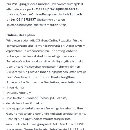
zur Verfügung, wie auf unserer Praxiswebseite mitgeteilt,
alternativ etwa per
E-Mail an
praxis@kinderarzt-
blair.de
,
über die Online-Rezeption oder
telefonisch
unter
06142 52837
. Sie können unseren
Telefonassistenten jederzeit erneut anrufen.
Online-Rezeption
Wir bieten zudem die CGM one OnlineRezeption für die
Terminvergabe und Terminerinnerung an. Dieses System
ergänzt den Telefonassistenten und ermöglicht eine
sichere, effiziente und strukturierte Organisation von
Terminwünschen und sonstigen Anliegen, die wir direkt
über unsere Praxiswebseite entgegennehmen können.
Die Verarbeitung der von Ihnen eingegebenen Daten erfolgt
zum Zweck der Aufnahme und Bearbeitung Ihres
Anliegens. Im Rahmen der Bearbeitung verarbeiten wir:
Ihren Namen
Ihr Geburtsdatum
Ihre Telefonnummer (für etwaige Rückrufe)
den Anlass Ihres Kontakts
sowie gegebenenfalls weitere freiwillige Angaben zu Ihrer
Gesundheit, sofern diese für Ihr Anliegen erforderlich sind.
Rechtsgrundlage für diese Verarbeitung ist Ihre
ausdrückliche Einwilligung nach Art. 6 Abs. 1 lit. a DSGVO
sowie, soweit Gesundheitsdaten betroffen sind, Art. 9 Abs. 2