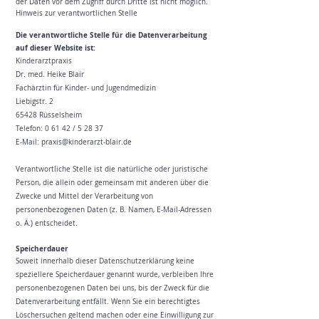
der Daten vor dem Zugriff durch Dritte ist nicht möglich.
Hinweis zur verantwortlichen Stelle
Die verantwortliche Stelle für die Datenverarbeitung
auf dieser Website ist:
Kinderarztpraxis
Dr. med. Heike Blair
Fachärztin für Kinder- und Jugendmedizin
Liebigstr. 2
65428 Rüsselsheim
Telefon: 0 61 42 / 5 28 37
E-Mail: praxis@kinderarzt-blair.de
Verantwortliche Stelle ist die natürliche oder juristische
Person, die allein oder gemeinsam mit anderen über die
Zwecke und Mittel der Verarbeitung von
personenbezogenen Daten (z. B. Namen, E-Mail-Adressen
o. Ä.) entscheidet.
Speicherdauer
Soweit innerhalb dieser Datenschutzerklärung keine
speziellere Speicherdauer genannt wurde, verbleiben Ihre
personenbezogenen Daten bei uns, bis der Zweck für die
Datenverarbeitung entfällt. Wenn Sie ein berechtigtes
Löschersuchen geltend machen oder eine Einwilligung zur